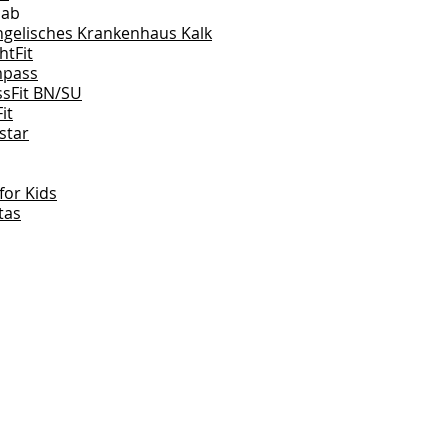
lab
ngelisches Krankenhaus Kalk
htFit
pass
ssFit BN/SU
it
star
 for Kids
tas