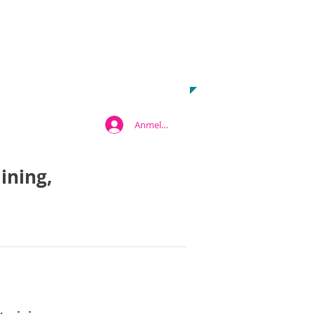
JETZT Anmelden
info@cartasports.de
0221/29120345
UND FIT WERDEN!
Anmelden
ining,
MORE - klicke hier