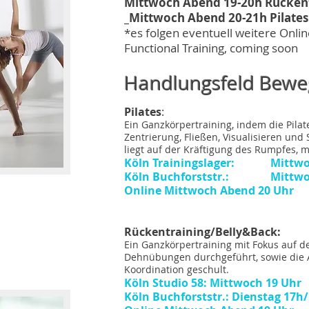
Mittwoch Abend 19-20h Rücken
_Mittwoch Abend 20-21h Pilates
*es folgen eventuell weitere Onlin
Functional Training, coming soon
Handlungsfeld Bewe
Pilates
:
Ein Ganzkörpertraining, indem die Pilat
Zentrierung, Fließen, Visualisieren un
liegt auf der Kräftigung des Rumpfes, 
Köln Trainingslager: Mittwoc
Köln Buchforststr.: Mittwoch
Online Mittwoch Abend 20 Uhr
Rückentraining/Belly&Back:
Ein Ganzkörpertraining mit Fokus auf 
Dehnübungen durchgeführt, sowie die Au
Koordination geschult.
Köln Studio 58: Mittwoch 19 Uhr
Köln Buchforststr.: Dienstag 17