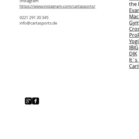
Instagram
the 
https://www.instagram.com/cartasports/
Eva
Mac
0221 291 20 345
Gym
info@cartasports.de
Cro
ProF
Yogi
IBIG
DJK
It`s
Cari