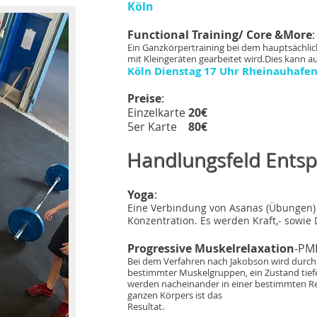
Köln
Functional Training/ Core &More
Ein Ganzkörpertraining bei dem hauptsächl
mit Kleingeräten gearbeitet wird.Dies kann au
Köln Dienstag 17 Uhr Rheinauhafe
Preise
:
Einzelkarte
20€
5er Karte
80€
Handlungsfeld Ents
Yoga
:
Eine Verbindung von Asanas (Übungen)
Konzentration. Es werden Kraft,- sow
Progressive Muskelrelaxation
-PM
Bei dem Verfahren nach Jakobson wird durc
bestimmter Muskelgruppen, ein Zustand tiefe
werden nacheinander in einer bestimmten Re
ganzen Körpers ist das
Resultat.