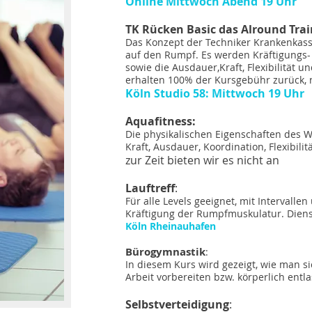
Online Mittwoch Abend 19 Uhr
TK Rücken Basic das Alround Trai
Das Konzept der Techniker Krankenkasse
auf den Rumpf. Es werden Kräftigungs
sowie die Ausdauer,Kraft, Flexibilität u
erhalten 100% der Kursgebühr zurück, n
Köln Studio 58: Mittwoch 19 Uhr
Aquafitness:
Die physikalischen Eigenschaften des 
Kraft, Ausdauer, Koordination, Flexibili
zur Zeit bieten wir es nicht an
Lauftreff
:
Für alle Levels geeignet, mit Intervalle
Kräftigung der Rumpfmuskulatur. Dien
Köln Rheinauhafen
Bürogymnastik
:
In diesem Kurs wird gezeigt, wie man si
Arbeit vorbereiten bzw. körperlich entl
Selbstverteidigung
: