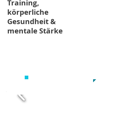
Training,
körperliche
Gesundheit &
mentale Stärke
JETZT Anmelden
info@cartasports.de
0221/29120345
UND FIT WERDEN!